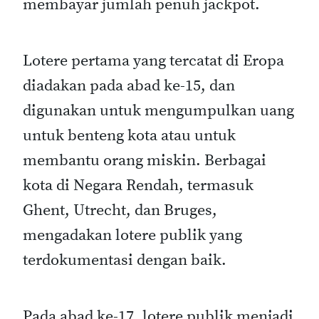
membayar jumlah penuh jackpot.
Lotere pertama yang tercatat di Eropa
diadakan pada abad ke-15, dan
digunakan untuk mengumpulkan uang
untuk benteng kota atau untuk
membantu orang miskin.
Berbagai
kota di Negara Rendah, termasuk
Ghent, Utrecht, dan Bruges,
mengadakan lotere publik yang
terdokumentasi dengan baik.
Pada abad ke-17, lotere publik menjadi