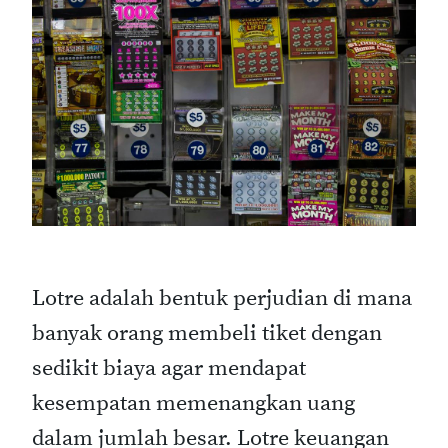
Lotre adalah bentuk perjudian di mana
banyak orang membeli tiket dengan
sedikit biaya agar mendapat
kesempatan memenangkan uang
dalam jumlah besar.
Lotre keuangan