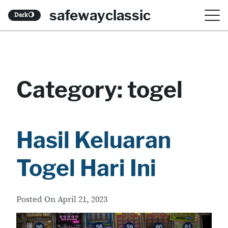
S
safewayclassic
Dark
🌖
k
i
p
t
Category:
togel
o
c
o
Hasil Keluaran
n
Togel Hari Ini
t
e
Posted On
April 21, 2023
n
t